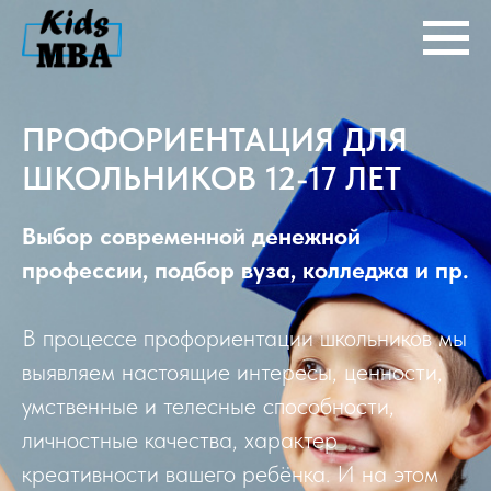
ПРОФОРИЕНТАЦИЯ ДЛЯ
ШКОЛЬНИКОВ 12-17 ЛЕТ
Выбор современной денежной
профессии, подбор вуза, колледжа и пр.
В процессе профориентации школьников мы
выявляем настоящие интересы, ценности,
умственные и телесные способности,
личностные качества, характер
креативности вашего ребёнка. И на этом